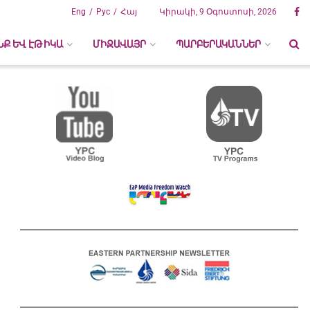
Eng
Рус
Հայ
Կիրակի, 9 Օգոստոսի, 2026
ՆՔ ԵՎ ԷԹԻԿԱ
ՄԻՋԱՎԱՅՐ
ՊԱՐԲԵՐԱԿԱՆՆԵՐ