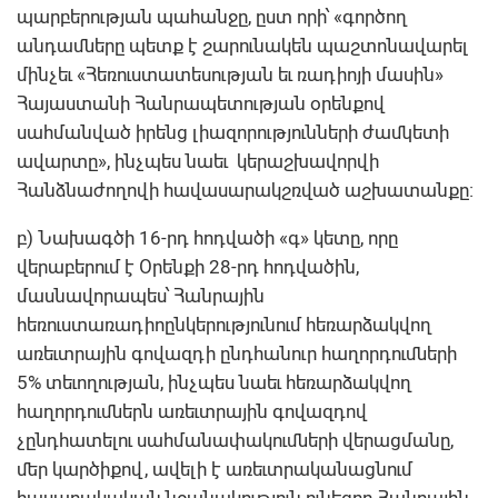
պարբերության պահանջը, ըստ որի՝ «գործող
անդամները պետք է շարունակեն պաշտոնավարել
մինչեւ «Հեռուuտատեuության եւ ռադիոյի մաuին»
Հայաuտանի Հանրապետության oրենքով
uահմանված իրենց լիազորությունների ժամկետի
ավարտը», ինչպես նաեւ կերաշխավորվի
Հանձնաժողովի հավասարակշռված աշխատանքը:
բ) Նախագծի 16-րդ հոդվածի «գ» կետը, որը
վերաբերում է Օրենքի 28-րդ հոդվածին,
մասնավորապես՝ Հանրային
հեռուստառադիոընկերությունում հեռարձակվող
առեւտրային գովազդի ընդհանուր հաղորդումների
5% տեւողության, ինչպես նաեւ հեռարձակվող
հաղորդումներն առեւտրային գովազդով
չընդհատելու սահմանափակումների վերացմանը,
մեր կարծիքով, ավելի է առեւտրականացնում
հասարակական նշանակություն ունեցող Հանրային