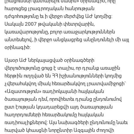
լրացումներ կատարելու մասին» օրինագիծ, որը
հարուցեց լրագրողական հանրության
դժգոհությունը եւ ի վերջո մերժվեց ԱԺ կողմից:
Սակայն 2007 թվականի փետրվարին,
կառավարությունը, բոլոր առաջարկություններն
անտեսելով, ի վերջո անցկացրեց անընդունելի մի այլ
օրինագիծ:
Այսօր ԱԺ ներկայացված օրինագծերի
վերլուծությունը ցույց է տալիս, որ դրանք առաջին
հերթին ուղղված են ՀՀ իշխանությունների կողմից
չվերահսկվող միակ հեռարձակվող լրատվամիջոցի`
«Ազատություն» ռադիոկայանի հայկական
ծառայության դեմ, որովհետեւ դրանց ընդունումով
ըստ էության կդադարեցվի այդ ծառայության
հաղորդումների հեռարձակումը հայկական
ռադիոալիքներով: Այս նախագծերի ընդունումը նաեւ
հարված կհասցնի նորընտիր Ազգային ժողովի