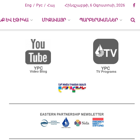
Eng
Рус
Հայ
Հինգշաբթի, 6 Օգոստոսի, 2026
ՆՔ ԵՎ ԷԹԻԿԱ
ՄԻՋԱՎԱՅՐ
ՊԱՐԲԵՐԱԿԱՆՆԵՐ