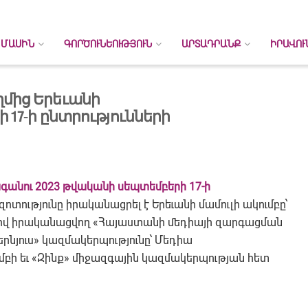
 ՄԱՍԻՆ
ԳՈՐԾՈՒՆԵՈՒԹՅՈՒՆ
ԱՐՏԱԴՐԱՆՔ
ԻՐԱՎՈՒ
մից Երեւանի
17-ի ընտրությունների
գանու 2023 թվականի սեպտեմբերի 17-ի
զոտությունը իրականացրել է Երեւանի մամուլի ակումբը՝
ով իրականացվող «Հայաստանի մեդիայի զարգացման
րնյուս» կազմակերպությունը՝ Մեդիա
ւմբի եւ «Զինք» միջազգային կազմակերպության հետ