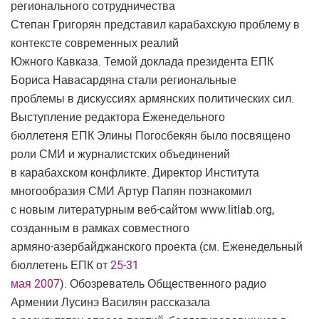
регионального сотрудничества
Степан Григорян представил карабахскую проблему в
контексте современных реалий
Южного Кавказа. Темой доклада президента ЕПК
Бориса Навасардяна стали региональные
проблемы в дискуссиях армянских политических сил.
Выступление редактора Еженедельного
бюллетеня ЕПК Элины Погосбекян было посвящено
роли СМИ и журналистских объединений
в карабахском конфликте. Директор Института
многообразия СМИ Артур Папян познакомил
с новым литературным веб-сайтом www.litlab.org,
созданным в рамках совместного
армяно-азербайджанского проекта (см. Еженедельный
бюллетень ЕПК от
25-31
мая 2007
). Обозреватель Общественного радио
Армении Лусинэ Василян рассказала