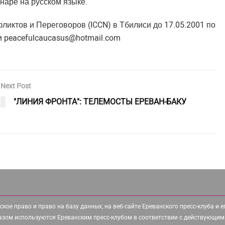
наре на русском языке.
иктов и Переговоров (ICCN) в Тбилиси до 17.05.2001 по
и
peacefulcaucasus@hotmail.com
Next Post
"ЛИНИЯ ФРОНТА": ТЕЛЕМОСТЫ ЕРЕВАН-БАКУ
ское право и право на базу данных, на веб-сайте Ереванского пресс-клуба и 
азом используются Ереванским пресс-клубом в соответствии с действующим