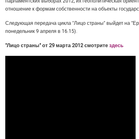
парламентских выборах 2012, их геополитическая ориент
отношение к формам собственности на объекты государс
Следующая передача цикла "Лицо страны" выйдет на "Ерки
понедельник 9 апреля в 16.15).
"Лицо страны" от 29 марта 2012 смотрите
здесь