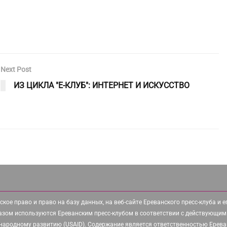
Next Post
ИЗ ЦИКЛА "Е-КЛУБ": ИНТЕРНЕТ И ИСКУССТВО
ское право и право на базу данных, на веб-сайте Ереванского пресс-клуба и 
азом используются Ереванским пресс-клубом в соответствии с действующим
народному развитию (USAID). Содержание является ответственностью Ереван