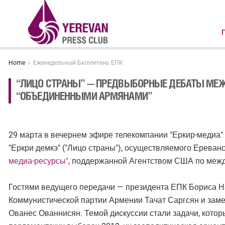
Home
Еженедельный Бюллетень ЕПК
“ЛИЦО СТРАНЫ” — ПРЕДВЫБОРНЫЕ ДЕБАТЫ МЕ
“ОБЪЕДИНЕННЫМИ АРМЯНАМИ”
29 марта в вечернем эфире телекомпании "Еркир-медиа
"Еркри демкэ" ("Лицо страны"), осуществляемого Ерева
медиа-ресурсы"
, поддержанной Агентством США по межд
Гостями ведущего передачи — президента ЕПК Бориса Н
Коммунистической партии Армении Тачат Саргсян и зам
Ованес Ованнисян. Темой дискуссии стали задачи, которы