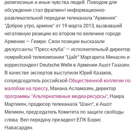
религиозные и иные чувства людей. Поводом для
обсуждения стал фрагмент информационно-
развлекательной передачи телеканала "Армения"
"Доброе утро, армяне" от 19 марта 2013, вызвавший
негативную реакцию во втором по величине городе
Армении — Гюмри. Свои позиции высказали
дискуссанты "Пресс-клуба" — исполнительный директор
гюмрийской телекомпании "Цайг" Маргарита Минасян и
корреспондент Deutsche Welle в Армении Ашот Газазян.
В качестве экспертов выступили Юрий Казаков,
сопредседатель российской
Общественной коллегии по
жалобам на прессу
, Манана Асламазян, директор
программы "Альтернативные медиа-ресурсы"
, Наира
Мартикян, продюсер телеканала "Шант", и Ашот
Меликян, председатель Комитета по защите свободы
слова. Вел передачу президент ЕПК Борис
Навасардян.