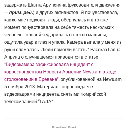
задержать Шанта Арутюняна (руководителя движения
—
прим. ред.
) и других активистов. Я почувствовала,
как ко мне подходят люди, обернулась и в тот же
момент почувствовала на себе тяжесть нескольких
человек. Головой я ударилась о стекло машины,
ощутила удар в глаз и упала. Камера выпала у меня из
рук и сломалась. Люди помогли встать.” Рассказ Гаянэ
Апрунц о случившемся приводится в статье
"Видеокамера зафиксировала инцидент с
корреспондентом Новости Армении-News.am в ходе
столкновений в Ереване"
, опубликованной на News.am
5 ноября 2013. Материал сопровождается
видеокадрами инцидента, снятыми гюмрийской
телекомпанией “ГАЛА”.
Previous Post